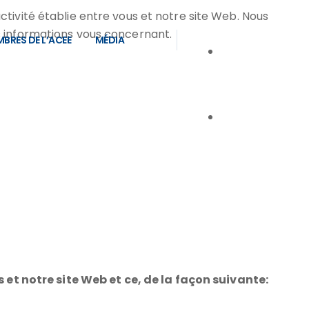
ctivité établie entre vous et notre site Web. Nous
es informations vous concernant.
BRES DE L’ACEE
MÉDIA
 et notre site Web et ce, de la façon suivante: