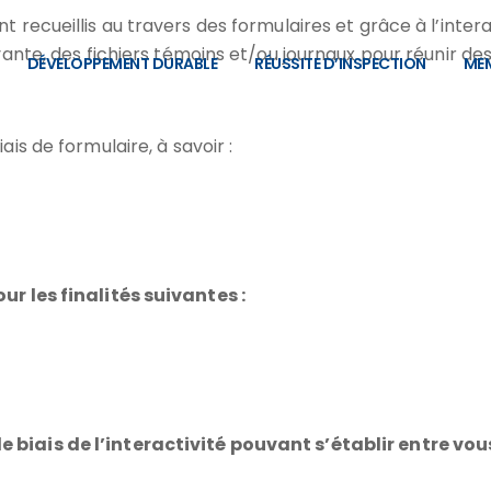
recueillis au travers des formulaires et grâce à l’intera
vante, des fichiers témoins et/ou journaux pour réunir d
DÉVELOPPEMENT DURABLE
RÉUSSITE D’INSPECTION
MEM
is de formulaire, à savoir :
r les finalités suivantes :
iais de l’interactivité pouvant s’établir entre vous