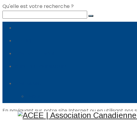
Qu'elle est votre recherche ?
Politique de confidentiali
ACCUEIL
CONTACTEZ-NOUS
GUIDE DES FOURNISSEURS
Politique de confid
ZONE MEMBRE
ENGLISH
En naviguant sur notre site Internet ou en utilisant nos
données et renseignements personnels soient traités e
Collecte des renseignements