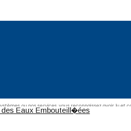
té
entialité
 systèmes ou nos services, vous reconnaissez avoir lu et 
n conformité avec cette dernière, le cas échéant.