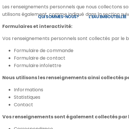
Les renseignements personnels que nous collectons sont 
utilisons également, comme indiqué dans la section sui
QUI SOMMES-NOUS?
L’EAU EMBOUTEILLÉE
Formulaires et interactivité:
Vos renseignements personnels sont collectés par le bia
Formulaire de commande
Formulaire de contact
Formulaire infolettre
Nous utilisons les renseignements ainsi collectés pou
Informations
Statistiques
Contact
Vos renseignements sont également collectés par le b
Correspondance